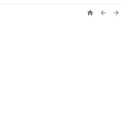


