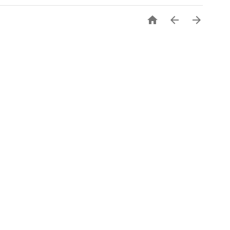


