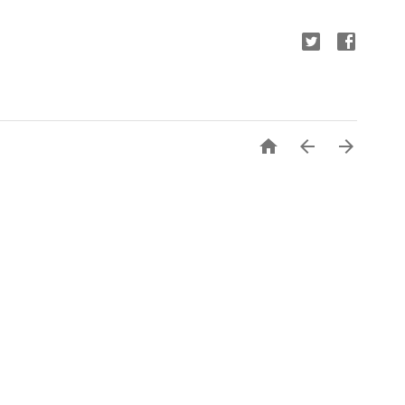


