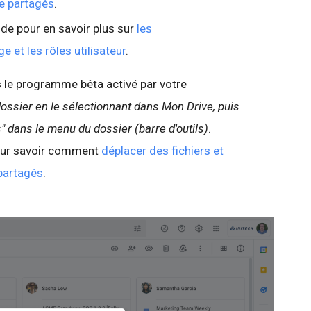
ve partagés
.
de pour en savoir plus sur
les
e et les rôles utilisateur
.
s le programme bêta activé par votre
ossier en le sélectionnant dans Mon Drive, puis
" dans le menu du dossier (barre d'outils)
.
pour savoir comment
déplacer des fichiers et
partagés
.