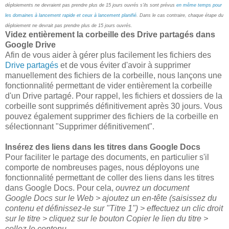
déploiements ne devraient pas prendre plus de 15 jours ouvrés s'ils sont prévus
en même temps pour
les domaines à lancement rapide et ceux à lancement planifié
. Dans le cas contraire, chaque étape du
déploiement ne devrait pas prendre plus de 15 jours ouvrés.
Videz entièrement la corbeille des Drive partagés dans
Google Drive
Afin de vous aider à gérer plus facilement les fichiers des
Drive partagés
et de vous éviter d'avoir à supprimer
manuellement des fichiers de la corbeille, nous lançons une
fonctionnalité permettant de vider entièrement la corbeille
d'un Drive partagé. Pour rappel, les fichiers et dossiers de la
corbeille sont supprimés définitivement après 30 jours. Vous
pouvez également supprimer des fichiers de la corbeille en
sélectionnant "Supprimer définitivement".
Insérez des liens dans les titres dans Google Docs
Pour faciliter le partage des documents, en particulier s'il
comporte de nombreuses pages, nous déployons une
fonctionnalité permettant de coller des liens dans les titres
dans Google Docs. Pour cela,
ouvrez un document
Google Docs sur le Web > ajoutez un en-tête (saisissez du
contenu et définissez-le sur "Titre 1") > effectuez un clic droit
sur le titre > cliquez sur le bouton Copier le lien du titre >
collez le contenu
.