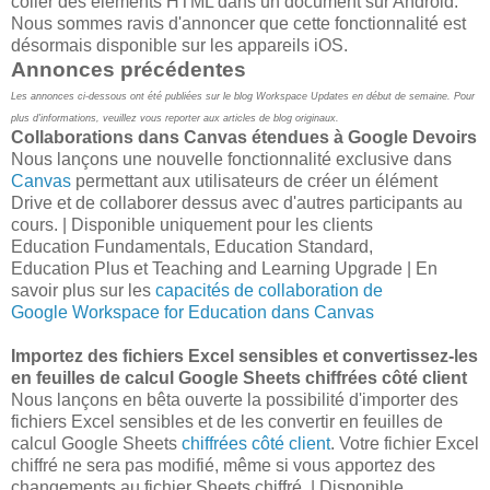
coller des éléments HTML dans un document sur Android.
Nous sommes ravis d'annoncer que cette fonctionnalité est
désormais disponible sur les appareils iOS.
Annonces précédentes
Les annonces ci-dessous ont été publiées sur le blog Workspace Updates en début de semaine. Pour
plus d'informations, veuillez vous reporter aux articles de blog originaux.
Collaborations dans Canvas étendues à Google Devoirs
Nous lançons une nouvelle fonctionnalité exclusive dans
Canvas
permettant aux utilisateurs de créer un élément
Drive et de collaborer dessus avec d'autres participants au
cours. | Disponible uniquement pour les clients
Education Fundamentals, Education Standard,
Education Plus et Teaching and Learning Upgrade | En
savoir plus sur les
capacités de collaboration de
Google Workspace for Education dans Canvas
Importez des fichiers Excel sensibles et convertissez-les
en feuilles de calcul Google Sheets chiffrées côté client
Nous lançons en bêta ouverte la possibilité d'importer des
fichiers Excel sensibles et de les convertir en feuilles de
calcul Google Sheets
chiffrées côté client
. Votre fichier Excel
chiffré ne sera pas modifié, même si vous apportez des
changements au fichier Sheets chiffré. | Disponible